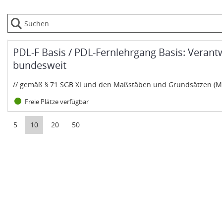
Datentabelle mit 1 Zeilen und 6 Spalten
Status:
Kurs: PDL-F Basis / PDL-Fernlehrgang Basis: Verantwortliche Pfl
Untertitel:
PDL-F Basis / PDL-Fernlehrgang Basis: Verantwo
bundesweit
// gemäß § 71 SGB XI und den Maßstäben und Grundsätzen (MuG
Freie Plätze verfügbar
5
10
20
50