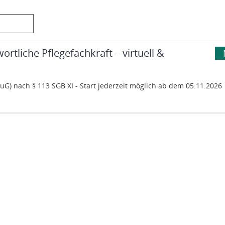
egefachkraft – virtuell & bundesweit
rtliche Pflegefachkraft – virtuell &
) nach § 113 SGB XI - Start jederzeit möglich ab dem 05.11.2026