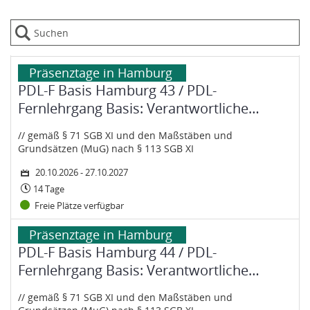
Datentabelle mit 3 Zeilen und 8 Spalten
Dauer:
Status:
Zeitraum: Dienstag, 20. Oktober 2026 bis Mittwoch, 27. Oktober 20
Kurs: PDL-F Basis Hamburg 43 / PDL-Fernlehrgang Basis: Verant
Untertitel:
Hervorhebung:
Präsenztage in Hamburg
PDL-F Basis Hamburg 43 / PDL-
Fernlehrgang Basis: Verantwortliche
Pflegefachkraft
// gemäß § 71 SGB XI und den Maßstäben und
Grundsätzen (MuG) nach § 113 SGB XI
20.10.2026 - 27.10.2027
14 Tage
Freie Plätze verfügbar
Dauer:
Status:
Zeitraum: Montag, 22. März 2027 bis Dienstag, 11. April 2028
Kurs: PDL-F Basis Hamburg 44 / PDL-Fernlehrgang Basis: Verant
Untertitel:
Hervorhebung:
Präsenztage in Hamburg
PDL-F Basis Hamburg 44 / PDL-
Fernlehrgang Basis: Verantwortliche
Pflegefachkraft
// gemäß § 71 SGB XI und den Maßstäben und