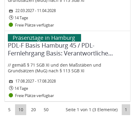
Grundsätzen (MuG) nach § 113 SGB XI
22.03.2027 - 11.04.2028
14 Tage
Freie Plätze verfügbar
Dauer:
Status:
Zeitraum: Dienstag, 17. August 2027 bis Donnerstag, 17. August 202
Kurs: PDL-F Basis Hamburg 45 / PDL-Fernlehrgang Basis: Verant
Untertitel:
Hervorhebung:
Präsenztage in Hamburg
PDL-F Basis Hamburg 45 / PDL-
Fernlehrgang Basis: Verantwortliche
Pflegefachkraft
// gemäß § 71 SGB XI und den Maßstäben und
Grundsätzen (MuG) nach § 113 SGB XI
17.08.2027 - 17.08.2028
14 Tage
Freie Plätze verfügbar
5
10
20
50
Seite 1 von 1 (3 Elemente)
1